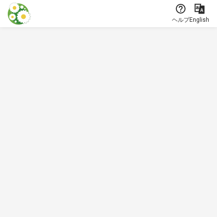
本文に飛ぶ
ヘルプ
English