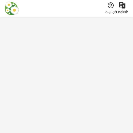
本文に飛ぶ
ヘルプ
English