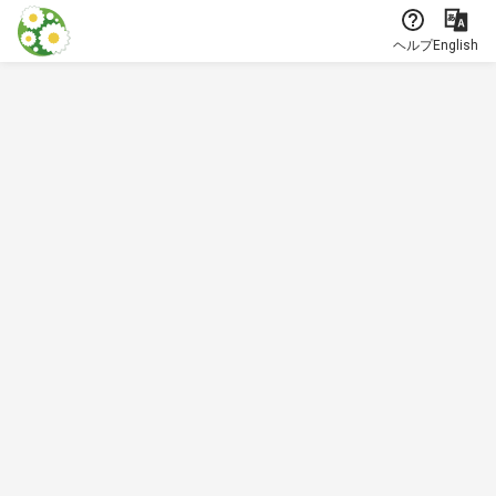
本文に飛ぶ
ヘルプ
English