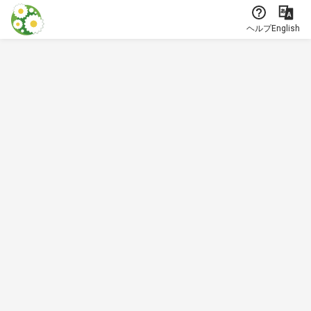
本文に飛ぶ
ヘルプ
English