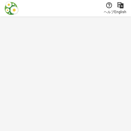
本文に飛ぶ
ヘルプ
English