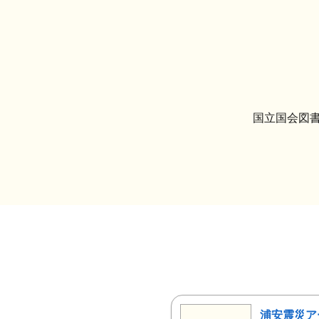
国立国会図書
浦安震災ア