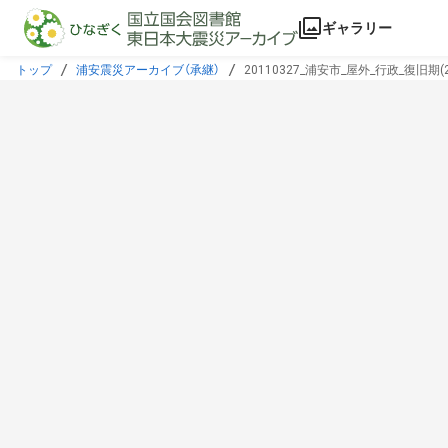
本文に飛ぶ
ギャラリー
トップ
浦安震災アーカイブ（承継）
20110327_浦安市_屋外_行政_復旧期(20