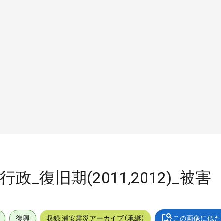
行政_復旧期(2011,2012)_被害
復興
収録:浦安震災アーカイブ（承継）
この画像に似た