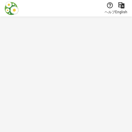
本文に飛ぶ
ヘルプ
English