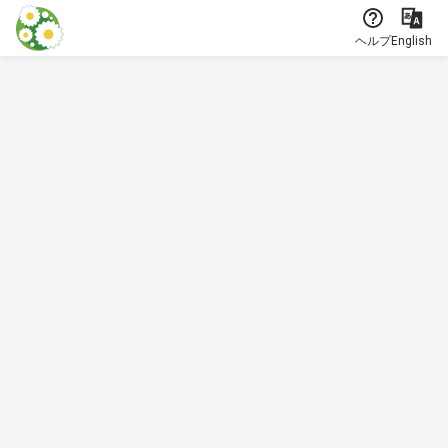
本文に飛ぶ
ヘルプ
English