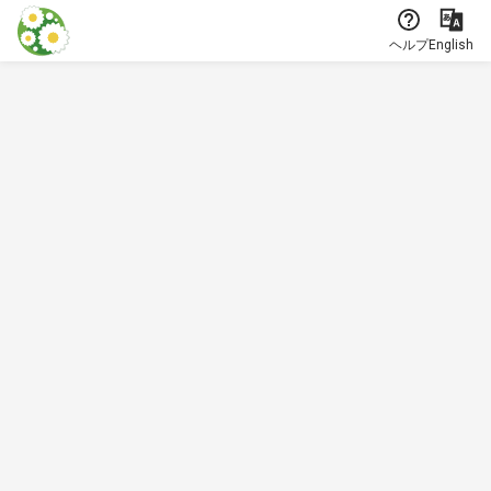
本文に飛ぶ
ヘルプ
English