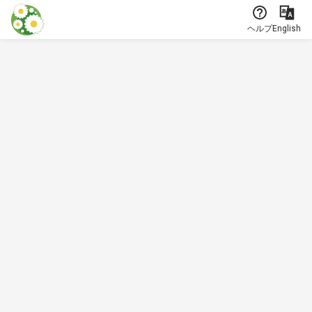
本文に飛ぶ
ヘルプ
English