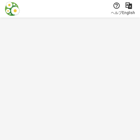
本文に飛ぶ
ヘルプ
English