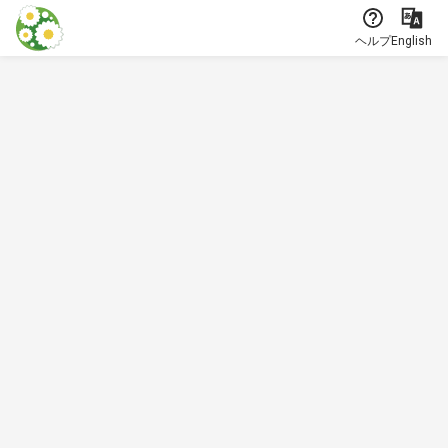
本文に飛ぶ
ヘルプ
English