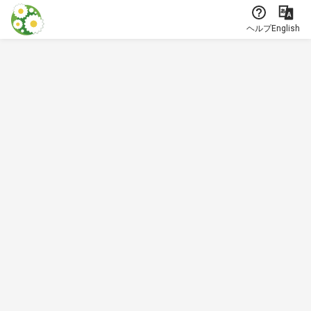
本文に飛ぶ
ヘルプ
English