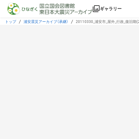
本文に飛ぶ
ギャラリー
トップ
浦安震災アーカイブ（承継）
20110330_浦安市_屋外_行政_復旧期(20