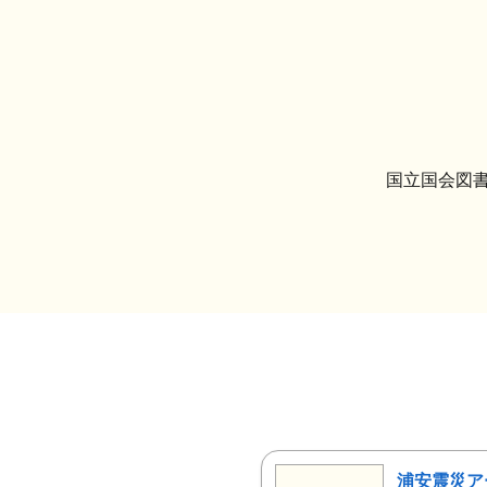
国立国会図書
浦安震災ア