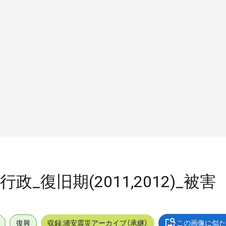
行政_復旧期(2011,2012)_被害
復興
収録:浦安震災アーカイブ（承継）
この画像に似た