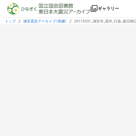
本文に飛ぶ
ギャラリー
トップ
浦安震災アーカイブ（承継）
20110331_浦安市_屋外_行政_復旧期(20