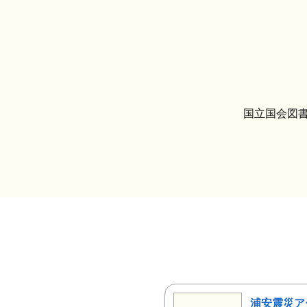
国立国会図書
浦安震災ア