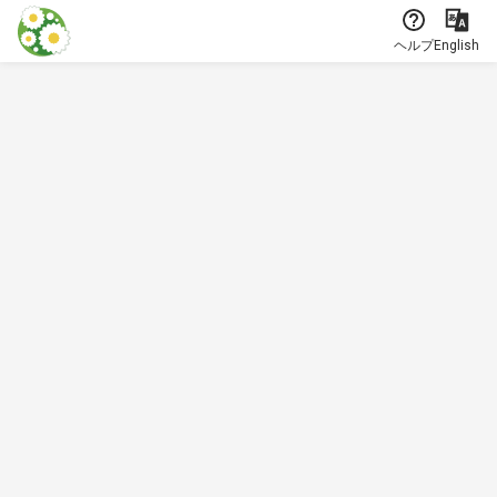
本文に飛ぶ
ヘルプ
English