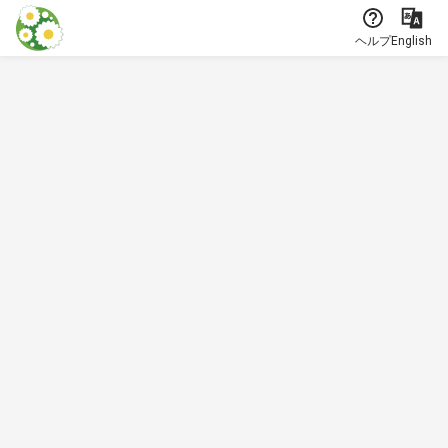
本文に飛ぶ
ヘルプ
English