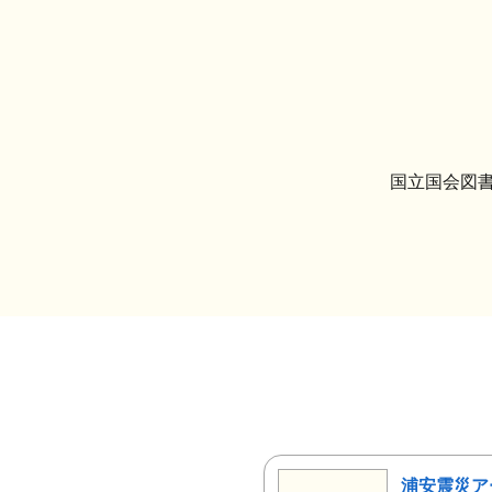
国立国会図書
浦安震災ア