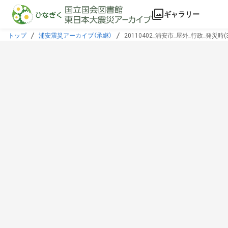
本文に飛ぶ
ギャラリー
トップ
浦安震災アーカイブ（承継）
20110402_浦安市_屋外_行政_発災時(