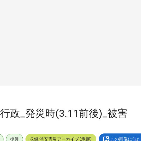
_行政_発災時(3.11前後)_被害
復興
収録:浦安震災アーカイブ（承継）
この画像に似た