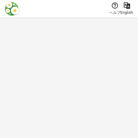
本文に飛ぶ
ヘルプ
English