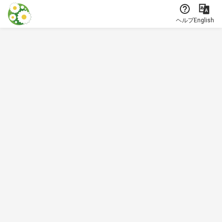
本文に飛ぶ
ヘルプ
English