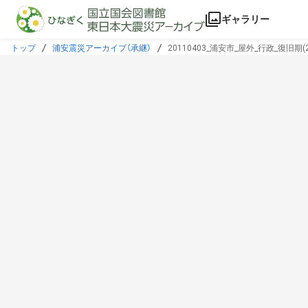
本文に飛ぶ
ギャラリー
トップ
浦安震災アーカイブ（承継）
20110403_浦安市_屋外_行政_復旧期(20