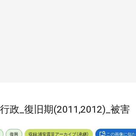
行政_復旧期(2011,2012)_被害
復興
収録:浦安震災アーカイブ（承継）
この画像に似た