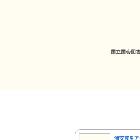
国立国会図書
浦安震災ア