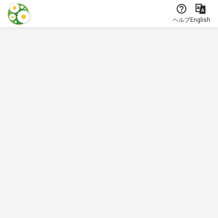
本文に飛ぶ
ヘルプ
English