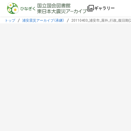
本文に飛ぶ
ギャラリー
トップ
浦安震災アーカイブ（承継）
20110403_浦安市_屋外_行政_復旧期(20