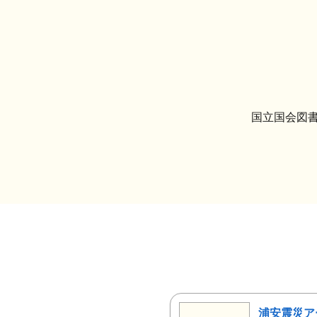
国立国会図書
浦安震災ア