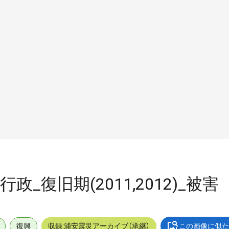
行政_復旧期(2011,2012)_被害
復興
収録:浦安震災アーカイブ（承継）
この画像に似た