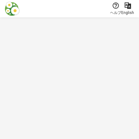
本文に飛ぶ
ヘルプ
English