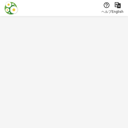
本文に飛ぶ
ヘルプ
English