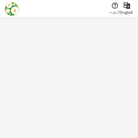
本文に飛ぶ
ヘルプ
English