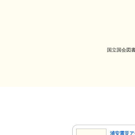
国立国会図書
浦安震災ア