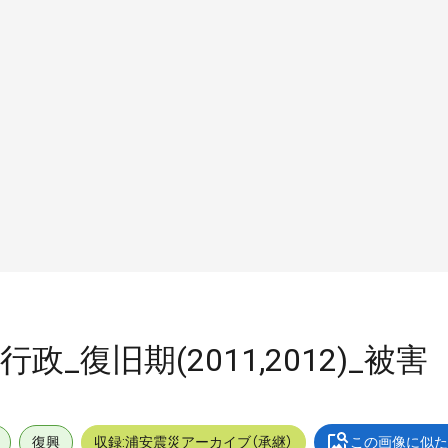
行政_復旧期(2011,2012)_被害
復興
収録:浦安震災アーカイブ（承継）
この画像に似た