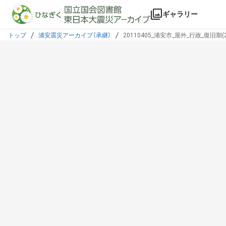
本文に飛ぶ
ギャラリー
トップ
浦安震災アーカイブ（承継）
20110405_浦安市_屋外_行政_復旧期(20