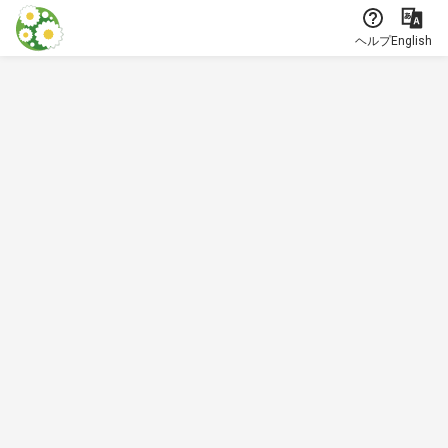
本文に飛ぶ
ヘルプ
English