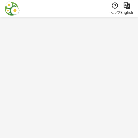
本文に飛ぶ
ヘルプ
English