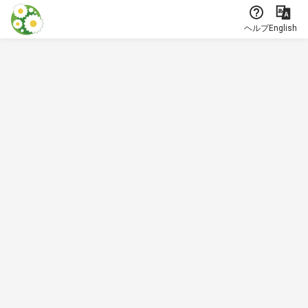
本文に飛ぶ
ヘルプ
English