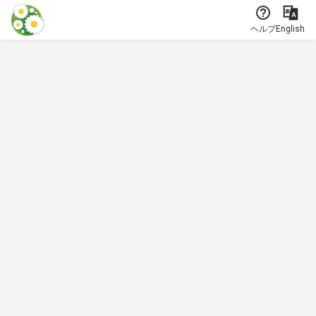
本文に飛ぶ
ヘルプ
English