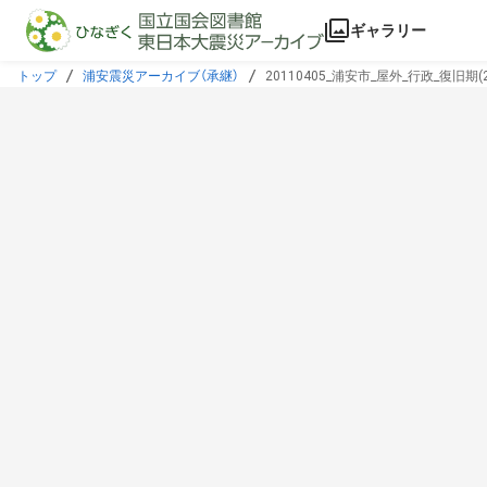
本文に飛ぶ
ギャラリー
トップ
浦安震災アーカイブ（承継）
20110405_浦安市_屋外_行政_復旧期(20