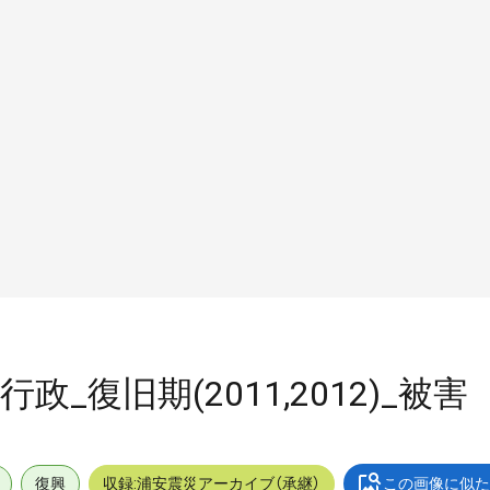
行政_復旧期(2011,2012)_被害
復興
収録:浦安震災アーカイブ（承継）
この画像に似た