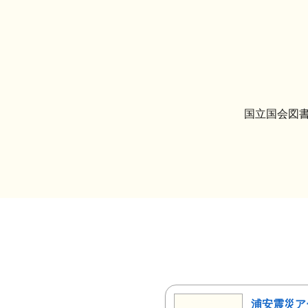
国立国会図書
浦安震災ア