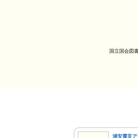
国立国会図書
浦安震災ア