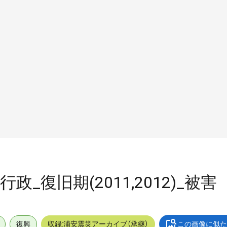
行政_復旧期(2011,2012)_被害
復興
収録:浦安震災アーカイブ（承継）
この画像に似た