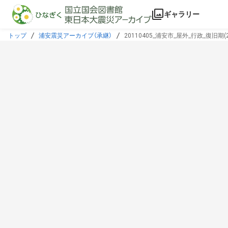
本文に飛ぶ
ギャラリー
トップ
浦安震災アーカイブ（承継）
20110405_浦安市_屋外_行政_復旧期(20