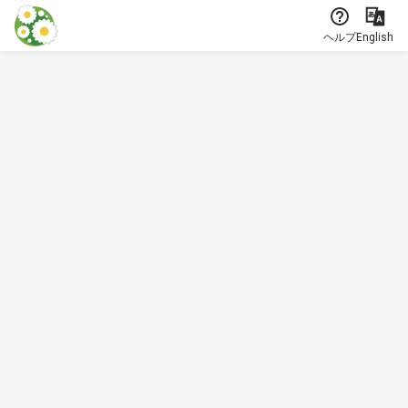
本文に飛ぶ
ヘルプ
English