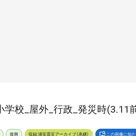
海小学校_屋外_行政_発災時(3.11
復興
収録:浦安震災アーカイブ（承継）
この画像に似た