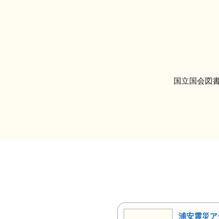
国立国会図書
浦安震災ア