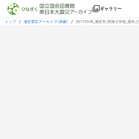
本文に飛ぶ
ギャラリー
トップ
浦安震災アーカイブ（承継）
20110328_浦安市_明海小学校_屋外_