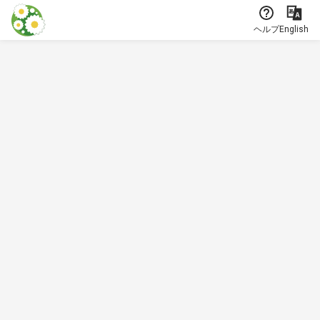
本文に飛ぶ
ヘルプ
English