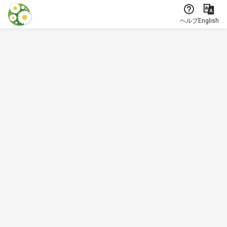
本文に飛ぶ
ヘルプ
English