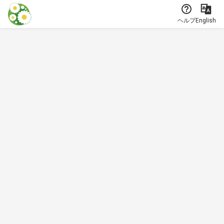
本文に飛ぶ
ヘルプ
English