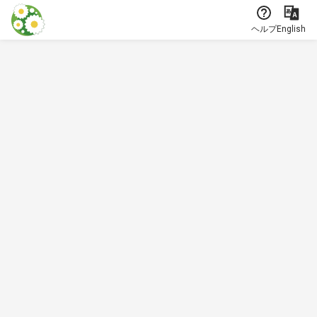
本文に飛ぶ
ヘルプ
English