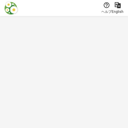
本文に飛ぶ
ヘルプ
English