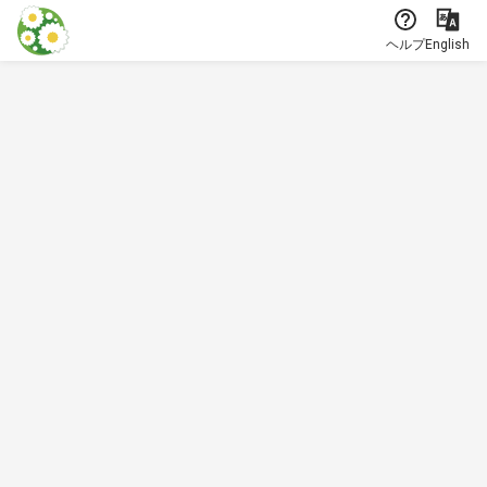
本文に飛ぶ
ヘルプ
English