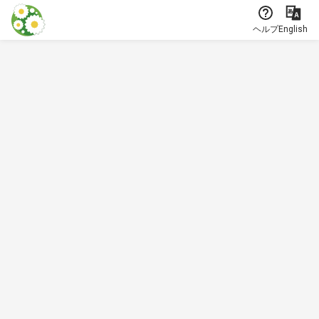
本文に飛ぶ
ヘルプ
English