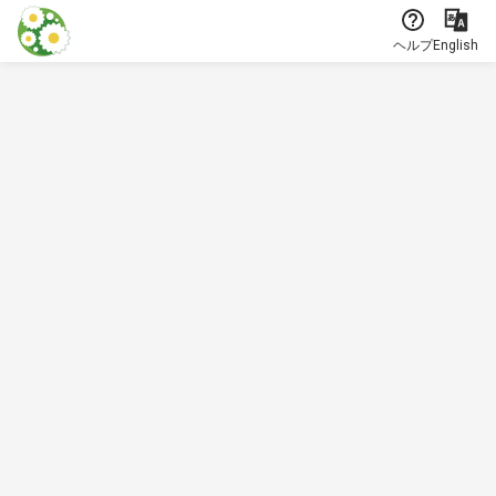
本文に飛ぶ
ヘルプ
English