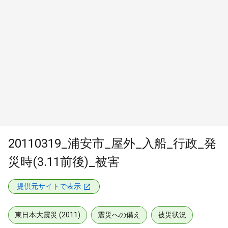
20110319_浦安市_屋外_入船_行政_発
災時(3.11前後)_被害
提供元サイトで表示
東日本大震災 (2011)
震災への備え
被災状況