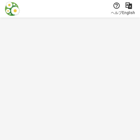
本文に飛ぶ
ヘルプ
English