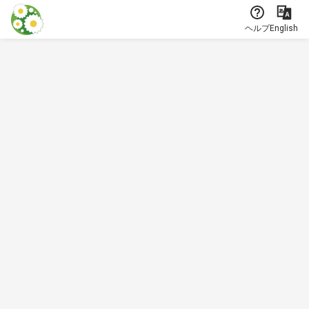
本文に飛ぶ
ヘルプ
English