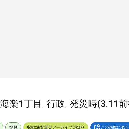
外_海楽1丁目_行政_発災時(3.11
復興
収録:浦安震災アーカイブ（承継）
この画像に似た