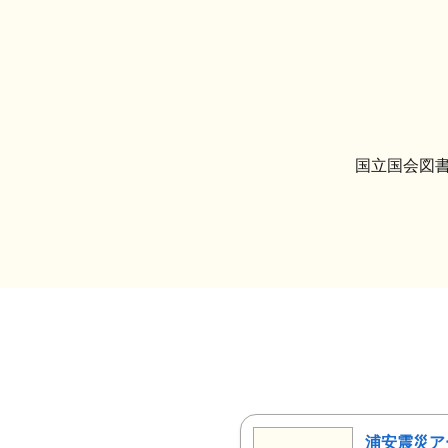
国立国会図書
浦安震災ア