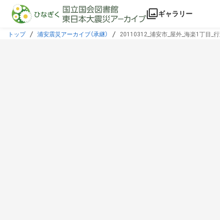
本文に飛ぶ
ギャラリー
トップ
浦安震災アーカイブ（承継）
20110312_浦安市_屋外_海楽1丁目_行