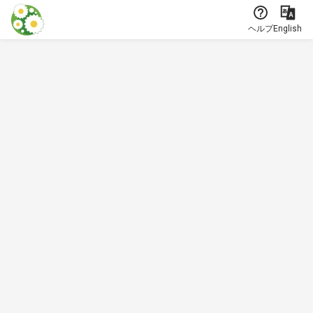
本文に飛ぶ
ヘルプ
English