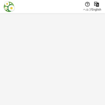
本文に飛ぶ
ヘルプ
English