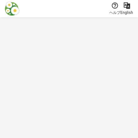
本文に飛ぶ
ヘルプ
English