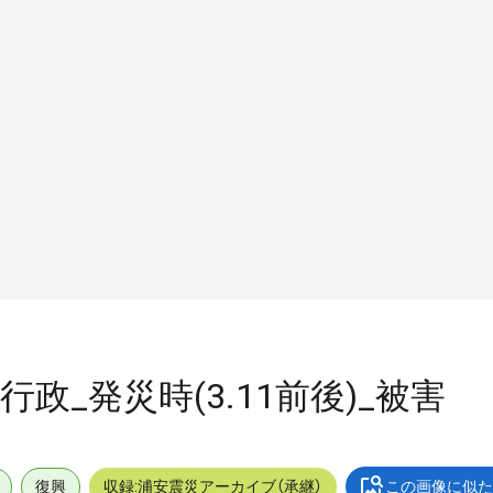
_行政_発災時(3.11前後)_被害
復興
収録:浦安震災アーカイブ（承継）
この画像に似た