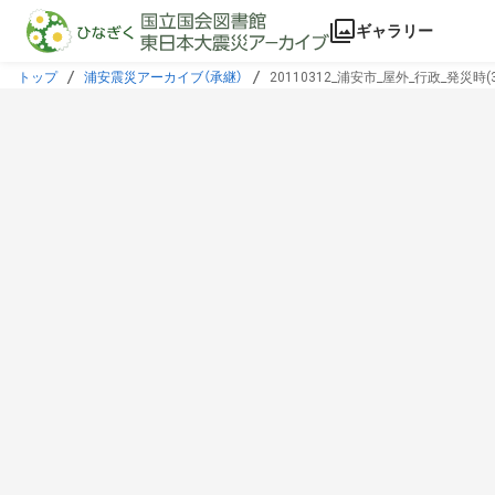
本文に飛ぶ
ギャラリー
トップ
浦安震災アーカイブ（承継）
20110312_浦安市_屋外_行政_発災時(