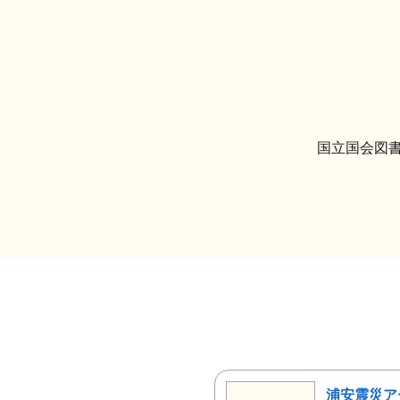
国立国会図書
浦安震災ア